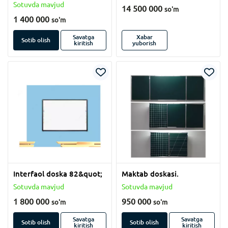
Sotuvda mavjud
14 500 000
so'm
1 400 000
so'm
Savatga
Xabar
Sotib olish
kiritish
yuborish
Interfaol doska 82&quot;
Maktab doskasi.
Sotuvda mavjud
Sotuvda mavjud
1 800 000
950 000
so'm
so'm
Savatga
Savatga
Sotib olish
Sotib olish
kiritish
kiritish