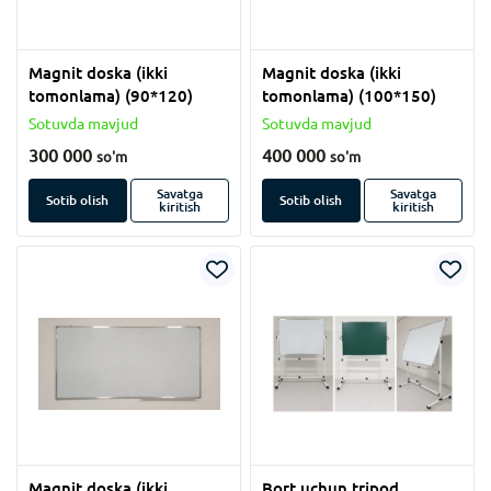
Magnit doska (ikki
Magnit doska (ikki
tomonlama) (90*120)
tomonlama) (100*150)
Sotuvda mavjud
Sotuvda mavjud
300 000
400 000
so'm
so'm
Savatga
Savatga
Sotib olish
Sotib olish
kiritish
kiritish
Magnit doska (ikki
Bort uchun tripod.