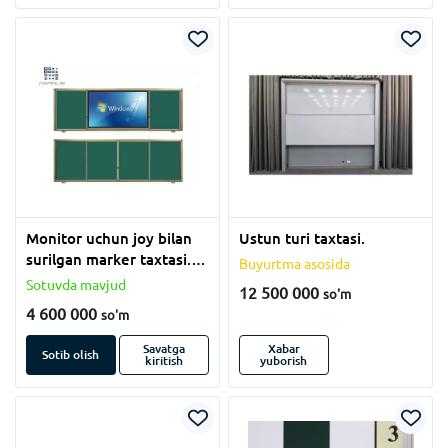
Monitor uchun joy bilan
Ustun turi taxtasi.
surilgan marker taxtasi.
Buyurtma asosida
(120x550 sm)
Sotuvda mavjud
12 500 000
so'm
4 600 000
so'm
Savatga
Xabar
Sotib olish
kiritish
yuborish