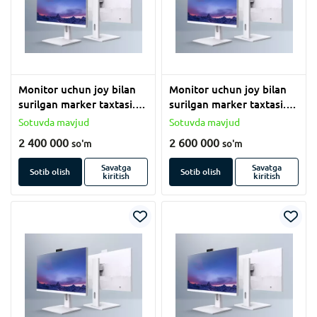
Monitor uchun joy bilan
Monitor uchun joy bilan
surilgan marker taxtasi.
surilgan marker taxtasi.
(120x550 sm)
(120x550 sm)
Sotuvda mavjud
Sotuvda mavjud
2 400 000
2 600 000
so'm
so'm
Savatga
Savatga
Sotib olish
Sotib olish
kiritish
kiritish