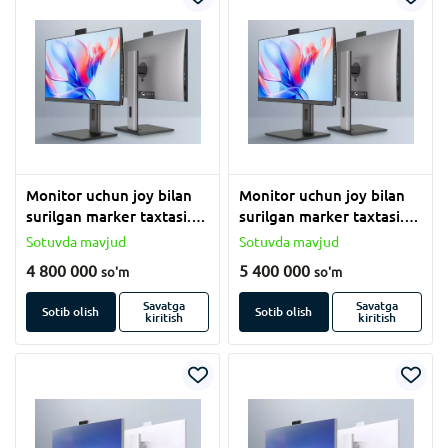
Monitor uchun joy bilan
Monitor uchun joy bilan
surilgan marker taxtasi.
surilgan marker taxtasi.
(120x550 sm)
(120x550 sm)
Sotuvda mavjud
Sotuvda mavjud
4 800 000
5 400 000
so'm
so'm
Savatga
Savatga
Sotib olish
Sotib olish
kiritish
kiritish