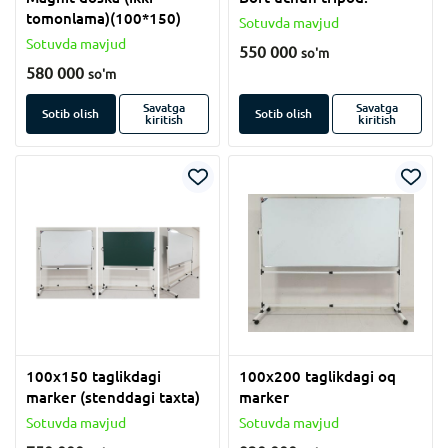
tomonlama)(100*150)
Sotuvda mavjud
Sotuvda mavjud
550 000
so'm
580 000
so'm
Savatga
Savatga
Sotib olish
Sotib olish
kiritish
kiritish
100x150 taglikdagi
100x200 taglikdagi oq
marker (stenddagi taxta)
marker
Sotuvda mavjud
Sotuvda mavjud