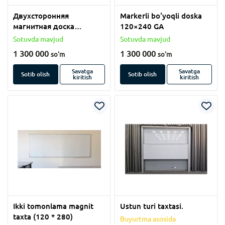
Двухсторонняя
Markerli bo‘yoqli doska
магнитная доска
120×240 GA
(120*280)
Sotuvda mavjud
Sotuvda mavjud
1 300 000
1 300 000
so'm
so'm
Savatga
Savatga
Sotib olish
Sotib olish
kiritish
kiritish
Ikki tomonlama magnit
Ustun turi taxtasi.
taxta (120 * 280)
Buyurtma asosida