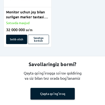
Monitor uchun joy bilan
surilgan marker taxtasi.
(120x550 sm)
Sotuvda mavjud
32 000 000
so'm
Savatga
Sotib olish
kiritish
Savollaringiz bormi?
Qayta qo'ng'iroqqa so'rov qoldiring
va siz bilan tez orada bog'lanamiz
Qayta qo'ng'iroq