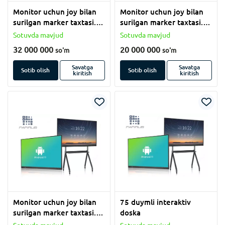
Monitor uchun joy bilan
Monitor uchun joy bilan
surilgan marker taxtasi.
surilgan marker taxtasi.
(120x550 sm)
(120x550 sm)
Sotuvda mavjud
Sotuvda mavjud
32 000 000
20 000 000
so'm
so'm
Savatga
Savatga
Sotib olish
Sotib olish
kiritish
kiritish
Monitor uchun joy bilan
75 duymli interaktiv
surilgan marker taxtasi.
doska
(120x550 sm)