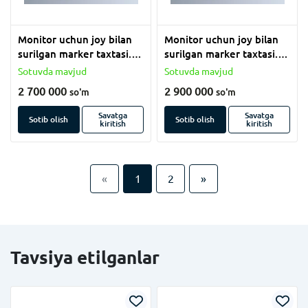
Monitor uchun joy bilan
Monitor uchun joy bilan
surilgan marker taxtasi.
surilgan marker taxtasi.
(120x550 sm)
(120x550 sm)
Sotuvda mavjud
Sotuvda mavjud
2 700 000
2 900 000
so'm
so'm
Savatga
Savatga
Sotib olish
Sotib olish
kiritish
kiritish
«
1
2
»
Tavsiya etilganlar