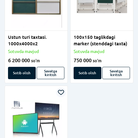
Ustun turi taxtasi.
100x150 taglikdagi
1000x4000x2
marker (stenddagi taxta)
Sotuvda mavjud
Sotuvda mavjud
6 200 000
750 000
so'm
so'm
Savatga
Savatga
Sotib olish
Sotib olish
kiritish
kiritish