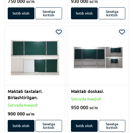
750 000
930 000
so'm
so'm
Savatga
Savatga
Sotib olish
Sotib olish
kiritish
kiritish
Maktab taxtalari.
Maktab doskasi.
Birlashtirilgan.
Sotuvda mavjud
Sotuvda mavjud
950 000
so'm
900 000
so'm
Savatga
Savatga
Sotib olish
Sotib olish
kiritish
kiritish