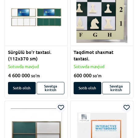
Sürgülü bo'r taxtasi.
Taqdimot shaxmat
(112x370 sm)
taxtasi.
Sotuvda mavjud
Sotuvda mavjud
4 600 000
600 000
so'm
so'm
Savatga
Savatga
Sotib olish
Sotib olish
kiritish
kiritish