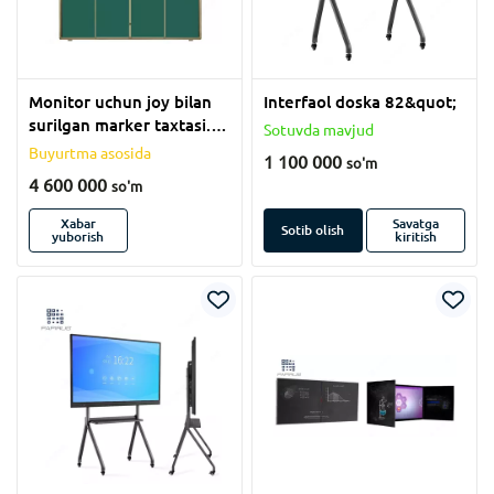
Monitor uchun joy bilan
Interfaol doska 82&quot;
surilgan marker taxtasi.
Sotuvda mavjud
(120x550 sm)
Buyurtma asosida
1 100 000
so'm
4 600 000
so'm
Xabar
Savatga
Sotib olish
yuborish
kiritish