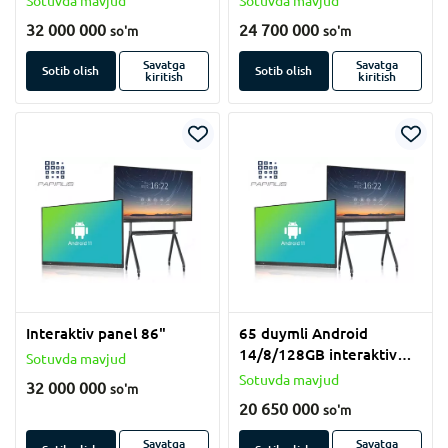
Sotuvda mavjud
Sotuvda mavjud
32 000 000
24 700 000
so'm
so'm
Savatga
Savatga
Sotib olish
Sotib olish
kiritish
kiritish
Interaktiv panel 86"
65 duymli Android
14/8/128GB interaktiv
Sotuvda mavjud
sensorli panel
Sotuvda mavjud
32 000 000
so'm
20 650 000
so'm
Savatga
Savatga