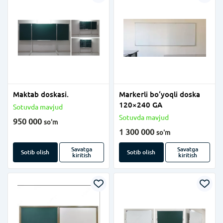
Maktab doskasi.
Markerli bo‘yoqli doska
120×240 GA
Sotuvda mavjud
Sotuvda mavjud
950 000
so'm
1 300 000
so'm
Savatga
Savatga
Sotib olish
Sotib olish
kiritish
kiritish