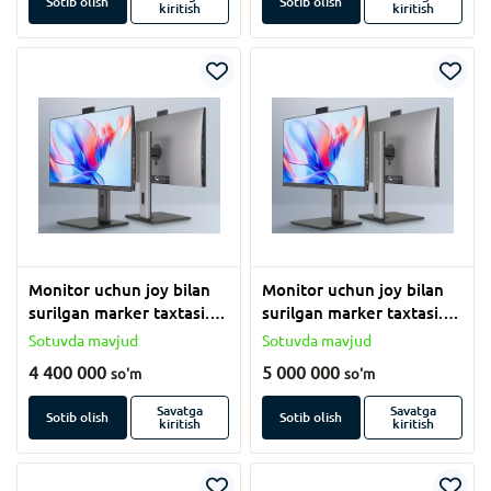
Sotib olish
Sotib olish
kiritish
kiritish
Monitor uchun joy bilan
Monitor uchun joy bilan
surilgan marker taxtasi.
surilgan marker taxtasi.
(120x550 sm)
(120x550 sm)
Sotuvda mavjud
Sotuvda mavjud
4 400 000
5 000 000
so'm
so'm
Savatga
Savatga
Sotib olish
Sotib olish
kiritish
kiritish