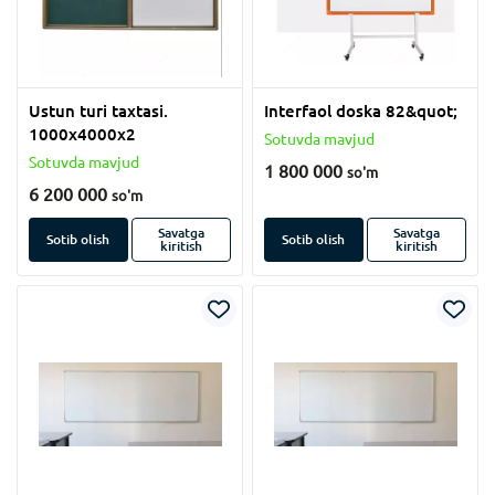
Ustun turi taxtasi.
Interfaol doska 82&quot;
1000x4000x2
Sotuvda mavjud
Sotuvda mavjud
1 800 000
so'm
6 200 000
so'm
Savatga
Savatga
Sotib olish
Sotib olish
kiritish
kiritish