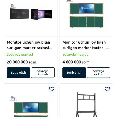
Monitor uchun joy bilan
Monitor uchun joy bilan
surilgan marker taxtasi.
surilgan marker taxtasi.
(120x550 sm)
(120x550 sm)
Sotuvda mavjud
Sotuvda mavjud
20 000 000
4 600 000
so'm
so'm
Savatga
Savatga
Sotib olish
Sotib olish
kiritish
kiritish