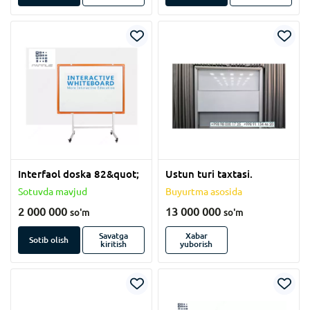
Interfaol doska 82&quot;
Ustun turi taxtasi.
Sotuvda mavjud
Buyurtma asosida
2 000 000
13 000 000
so'm
so'm
Savatga
Xabar
Sotib olish
kiritish
yuborish