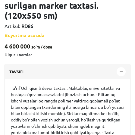
surilgan marker taxtasi.
(120x550 sm)
Artikul:
RD86
Buyurtma asosida
4 600 000
so'm / dona
Ulgurji narxlar
TAVSIFI
Ta'rif Uch qismli devor taxtasi. Maktablar, universitetlar va
boshqa o'quv muassasalarini jihozlash uchun. · Plitaning
ishchi yuzalari oq rangda polimer yaltiroq qoplamali po'lat
bilan qoplangan (xaridorning iltimosiga binoan, u bo'r yuzasi
bilan birlashtirilishi mumkin). Sirtlar magnit-marker bo'lib,
oddiy bo'r bilan yozish uchun yaroqli, ho'llash va quritilgan
yozuvlarni o'chirish qobiliyati, shuningdek magnit
yordamida ma'lumot biriktirish qobiliyatiga ega. · Taxta