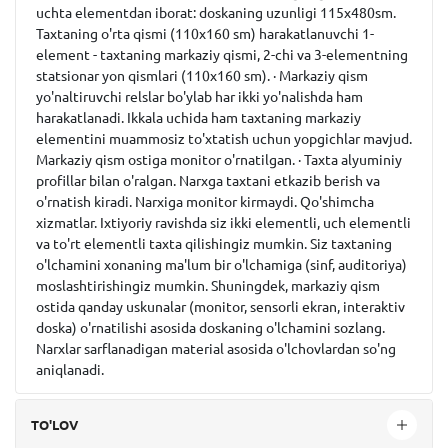
uchta elementdan iborat: doskaning uzunligi 115x480sm.
Taxtaning o'rta qismi (110x160 sm) harakatlanuvchi 1-
element - taxtaning markaziy qismi, 2-chi va 3-elementning
statsionar yon qismlari (110x160 sm). · Markaziy qism
yo'naltiruvchi relslar bo'ylab har ikki yo'nalishda ham
harakatlanadi. Ikkala uchida ham taxtaning markaziy
elementini muammosiz to'xtatish uchun yopgichlar mavjud.
Markaziy qism ostiga monitor o'rnatilgan. · Taxta alyuminiy
profillar bilan o'ralgan. Narxga taxtani etkazib berish va
o'rnatish kiradi. Narxiga monitor kirmaydi. Qo'shimcha
xizmatlar. Ixtiyoriy ravishda siz ikki elementli, uch elementli
va to'rt elementli taxta qilishingiz mumkin. Siz taxtaning
o'lchamini xonaning ma'lum bir o'lchamiga (sinf, auditoriya)
moslashtirishingiz mumkin. Shuningdek, markaziy qism
ostida qanday uskunalar (monitor, sensorli ekran, interaktiv
doska) o'rnatilishi asosida doskaning o'lchamini sozlang.
Narxlar sarflanadigan material asosida o'lchovlardan so'ng
aniqlanadi.
TO'LOV