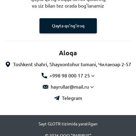
va siz bilan tez orada bog'lanamiz
Qayta qo'ng'iroq
Aloqa
Toshkent shahri, Shayxontohur tumani, Чиланзар 2-57
+998 98 000 17 25
hayrullar@mail.ru
Telegram
Sayt GLOTR tizimida yaratilgan
© 2026 OOO "PAPIRUS"