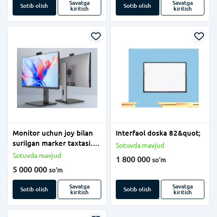
Savatga
Savatga
Sotib olish
Sotib olish
kiritish
kiritish
Monitor uchun joy bilan
Interfaol doska 82&quot;
surilgan marker taxtasi.
Sotuvda mavjud
(120x550 sm)
Sotuvda mavjud
1 800 000
so'm
5 000 000
so'm
Savatga
Savatga
Sotib olish
Sotib olish
kiritish
kiritish