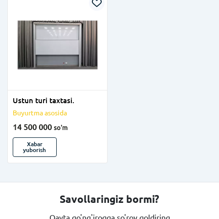
Ustun turi taxtasi.
Buyurtma asosida
14 500 000
so'm
Xabar
yuborish
Savollaringiz bormi?
Qayta qo'ng'iroqqa so'rov qoldiring