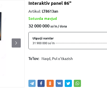
Interaktiv panel 86"
Artikul:
LT8613an
Sotuvda mavjud
32 000 000
so'm / dona
Ulgurji narxlar
31 900 000 so'm
To'lov:
Naqd, Pul o'tkazish
Sotib olish
Savatga kiritish