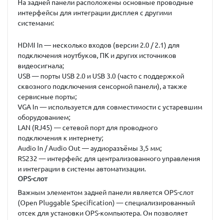
На задней панели расположены основные проводные
интерфейсы для интеграции дисплея с другими
системами:
HDMI In
— несколько входов (версии 2.0 / 2.1) для
подключения ноутбуков, ПК и других источников
видеосигнала;
USB
— порты USB 2.0 и USB 3.0 (часто с поддержкой
сквозного подключения сенсорной панели), а также
сервисные порты;
VGA In
— используется для совместимости с устаревшим
оборудованием;
LAN (RJ45)
— сетевой порт для проводного
подключения к интернету;
Audio In / Audio Out
— аудиоразъёмы 3,5 мм;
RS232
— интерфейс для централизованного управления
и интеграции в системы автоматизации.
OPS-слот
Важным элементом задней панели является
OPS-слот
(Open Pluggable Specification)
— специализированный
отсек для установки OPS-компьютера. Он позволяет