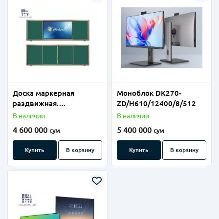
Доска маркерная
Моноблок DK270-
раздвижная.
ZD/H610/12400/8/512
(114х360см)
В наличии
В наличии
4 600 000
5 400 000
сум
сум
Купить
В корзину
Купить
В корзину