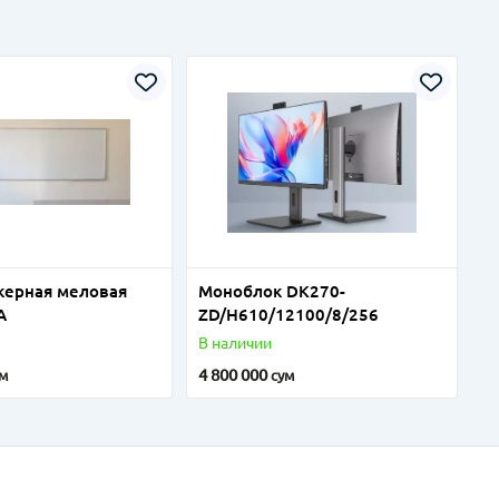
керная меловая
Моноблок DK270-
A
ZD/H610/12100/8/256
В наличии
4 800 000
ум
сум