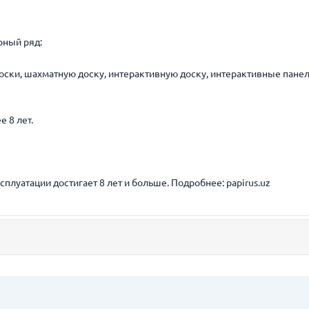
рный ряд:
ски, шахматную доску, интерактивную доску, интерактивные пане
 8 лет.
сплуатации достигает 8 лет и больше. Подробнее: papirus.uz