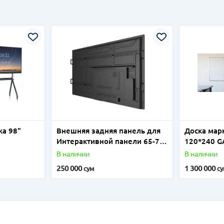
ка 98"
Внешняя задняя панель для
Доска мар
Интерактивной панели 65-75-
120*240 G
86"
В наличии
В наличии
250 000
1 300 000
сум
с