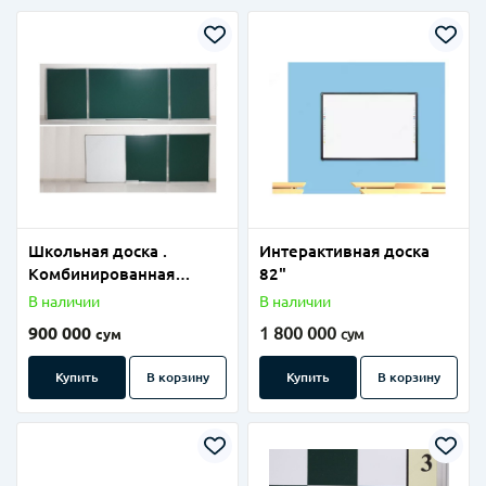
Школьная доска .
Интерактивная доска
Комбинированная
82"
100х300.
В наличии
В наличии
900 000
1 800 000
сум
сум
Купить
В корзину
Купить
В корзину