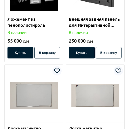
Ложемент из
Внешняя задняя панель
пенополистирола
для Интерактивной
панели 65-75-86"
В наличии
В наличии
55 000
250 000
сум
сум
Купить
В корзину
Купить
В корзину
Доска магнитно
Доска магнитно