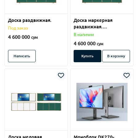
Доска раздвижная.
Доска маркерная
раздвижная.
Под заказ
(114х360см)
В наличии
4 600 000
сум
4 600 000
сум
Написать
Купить
В корзину
Доска меловая
Моноблок DK270-