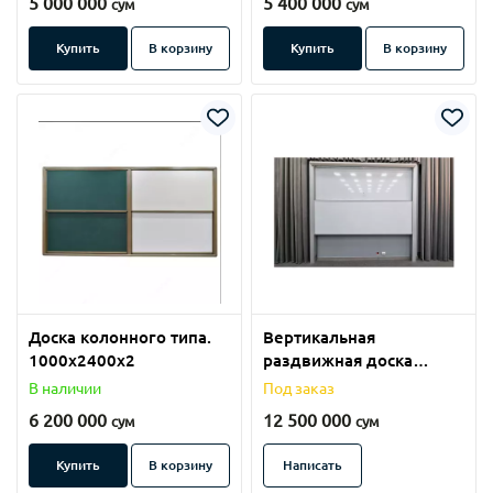
5 000 000
5 400 000
сум
сум
Купить
В корзину
Купить
В корзину
Доска колонного типа.
Вертикальная
1000х2400х2
раздвижная доска
3000mm.
В наличии
Под заказ
6 200 000
12 500 000
сум
сум
Купить
В корзину
Написать