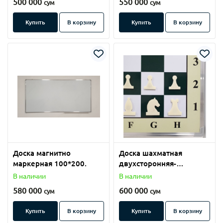
500 000
550 000
сум
сум
Купить
В корзину
Купить
В корзину
Доска магнитно
Доска шахматная
маркерная 100*200.
двухсторонняя-
маркерная 100х100.
В наличии
В наличии
580 000
600 000
сум
сум
Купить
В корзину
Купить
В корзину