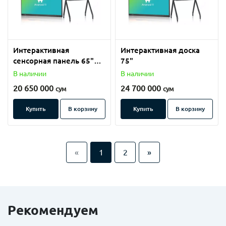
Интерактивная
Интерактивная доска
сенсорная панель 65"
75"
Android 14/8/128GB
В наличии
В наличии
20 650 000
24 700 000
сум
сум
Купить
В корзину
Купить
В корзину
«
1
2
»
Рекомендуем