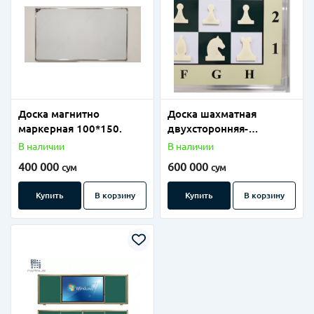
Доска магнитно
Доска шахматная
маркерная 100*150.
двухсторонняя-
маркерная 100х100.
В наличии
В наличии
400 000
600 000
сум
сум
Купить
В корзину
Купить
В корзину